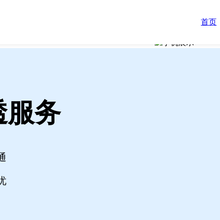
首页
透服务
通
忧